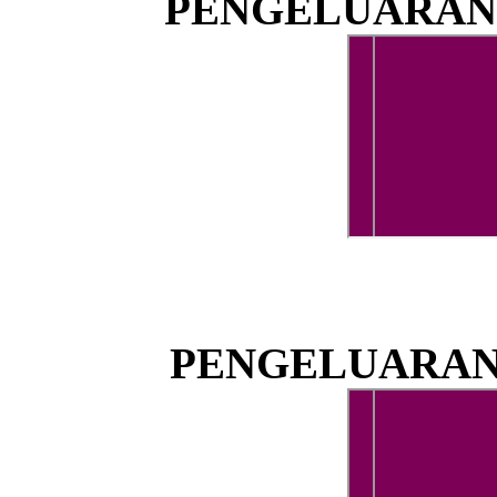
PENGELUARAN
PENGELUARAN