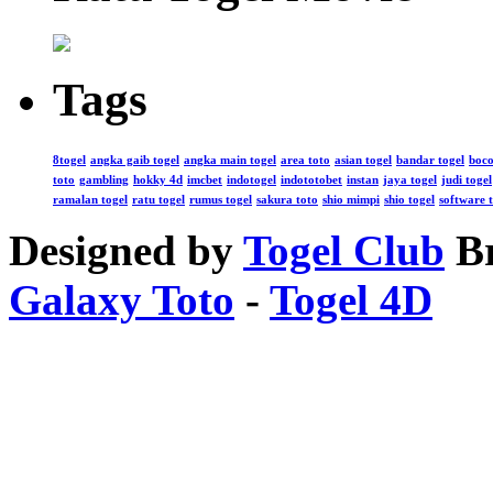
Tags
8togel
angka gaib togel
angka main togel
area toto
asian togel
bandar togel
boco
toto
gambling
hokky 4d
imcbet
indotogel
indototobet
instan
jaya togel
judi togel
ramalan togel
ratu togel
rumus togel
sakura toto
shio mimpi
shio togel
software 
Designed by
Togel Club
Br
Galaxy Toto
-
Togel 4D