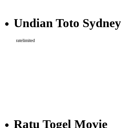
Undian Toto Sydney
Ratu Togel Movie