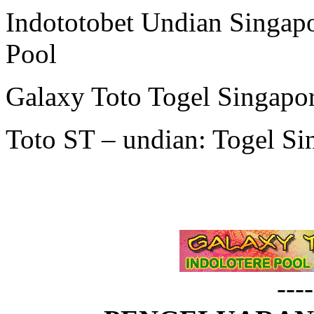
Indototobet Undian Singap
Pool
Galaxy Toto Togel Singapor
Toto ST – undian: Togel Sin
---