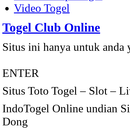
Video Togel
Togel Club Online
Situs ini hanya untuk anda
ENTER
Situs Toto Togel – Slot – 
IndoTogel Online undian S
Dong