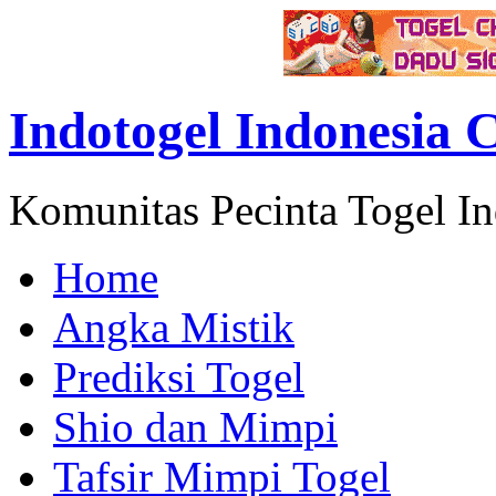
Indotogel Indonesia 
Komunitas Pecinta Togel In
Home
Angka Mistik
Prediksi Togel
Shio dan Mimpi
Tafsir Mimpi Togel