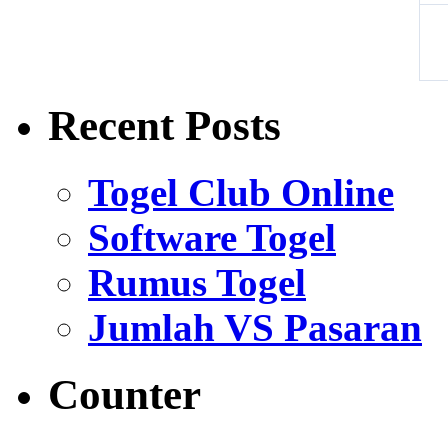
Recent Posts
Togel Club Online
Software Togel
Rumus Togel
Jumlah VS Pasaran
Counter